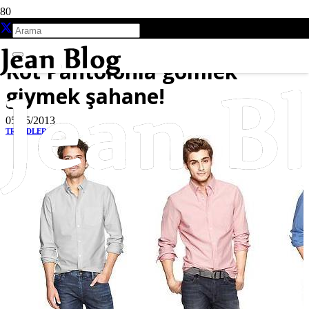
Kot Pantolonla gömlek
giymek şahane!
05/05/2013
TRENDLER