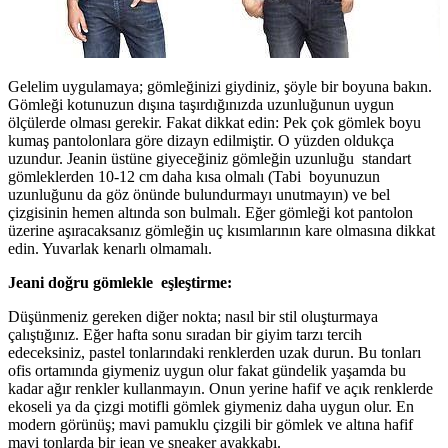
Gelelim uygulamaya; gömleğinizi giydiniz, şöyle bir boyuna bakın.
Gömleği kotunuzun dışına taşırdığınızda uzunluğunun uygun
ölçülerde olması gerekir. Fakat dikkat edin: Pek çok gömlek boyu
kumaş pantolonlara göre dizayn edilmiştir. O yüzden oldukça
uzundur. Jeanin üstüne giyeceğiniz gömleğin uzunluğu standart
gömleklerden 10-12 cm daha kısa olmalı (Tabi boyunuzun
uzunluğunu da göz önünde bulundurmayı unutmayın) ve bel
çizgisinin hemen altında son bulmalı. Eğer gömleği kot pantolon
üzerine aşıracaksanız gömleğin uç kısımlarının kare olmasına dikkat
edin. Yuvarlak kenarlı olmamalı.
Jeani doğru gömlekle eşleştirme:
Düşünmeniz gereken diğer nokta; nasıl bir stil oluşturmaya
çalıştığınız. Eğer hafta sonu sıradan bir giyim tarzı tercih
edeceksiniz, pastel tonlarındaki renklerden uzak durun. Bu tonları
ofis ortamında giymeniz uygun olur fakat gündelik yaşamda bu
kadar ağır renkler kullanmayın. Onun yerine hafif ve açık renklerde
ekoseli ya da çizgi motifli gömlek giymeniz daha uygun olur. En
modern görünüş; mavi pamuklu çizgili bir gömlek ve altına hafif
mavi tonlarda bir jean ve sneaker ayakkabı.